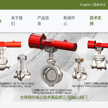
English
|
简体中文
关于我
产品信
新闻中
技术支
者
们
息
心
持